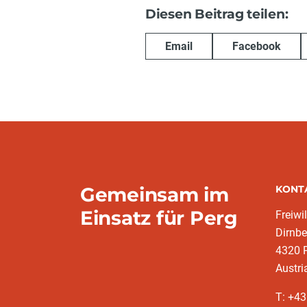
Diesen Beitrag teilen:
Email
Facebook
Gemeinsam im
KONT
Einsatz für Perg
Freiwi
Dirnbe
4320 
Austri
T: +4