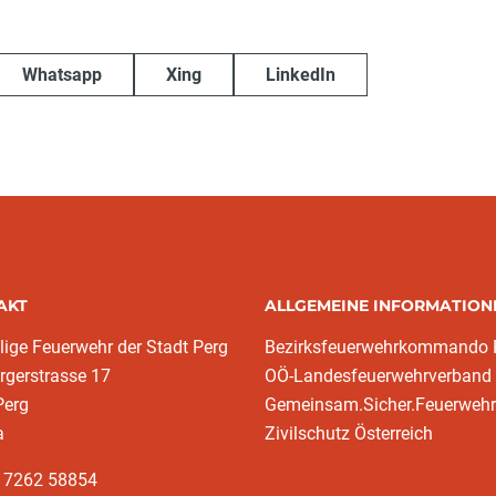
Whatsapp
Xing
LinkedIn
AKT
ALLGEMEINE INFORMATION
llige Feuerwehr der Stadt Perg
Bezirksfeuerwehrkommando 
rgerstrasse 17
OÖ-Landesfeuerwehrverband
Perg
Gemeinsam.Sicher.Feuerwehr
a
Zivilschutz Österreich
3 7262 58854