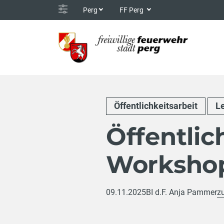
Perg
FF Perg
Öffentlichkeitsarbeit
L
Öffentlic
Workshop
09.11.2025
BI d.F. Anja Pammer
z