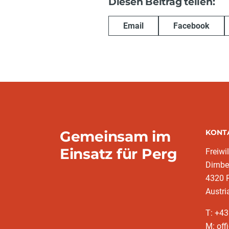
Diesen Beitrag teilen:
Email
Facebook
Gemeinsam im
KONT
Einsatz für Perg
Freiwi
Dirnbe
4320 
Austri
T: +4
M: off