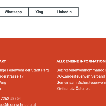
Whatsapp
Xing
LinkedIn
AKT
ALLGEMEINE INFORMATION
llige Feuerwehr der Stadt Perg
Bezirksfeuerwehrkommando 
rgerstrasse 17
OÖ-Landesfeuerwehrverband
Perg
Gemeinsam.Sicher.Feuerwehr
a
Zivilschutz Österreich
3 7262 58854
ice@feuerwehr-perg.at