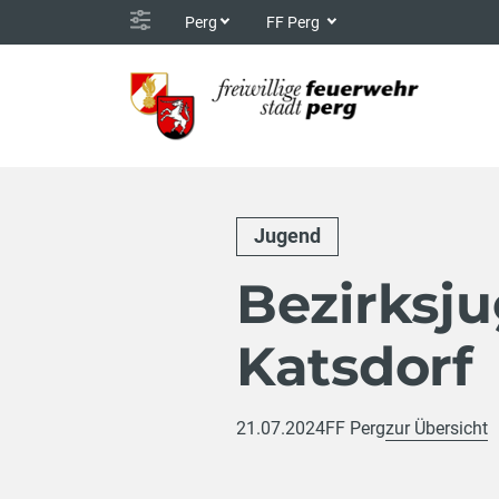
Perg
FF Perg
Jugend
Bezirksj
Katsdorf
21.07.2024
FF Perg
zur Übersicht