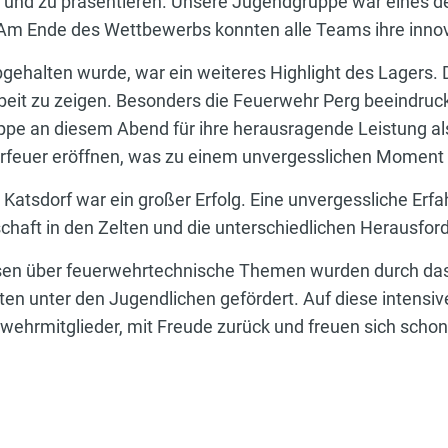
n und zu präsentieren. Unsere Jugendgruppe war eines d
. Am Ende des Wettbewerbs konnten alle Teams ihre innov
bgehalten wurde, war ein weiteres Highlight des Lagers. 
Arbeit zu zeigen. Besonders die Feuerwehr Perg beeindruck
ppe an diesem Abend für ihre herausragende Leistung al
rfeuer eröffnen, was zu einem unvergesslichen Moment fü
atsdorf war ein großer Erfolg. Eine unvergessliche Erfa
nschaft in den Zelten und die unterschiedlichen Herausf
sen über feuerwehrtechnische Themen wurden durch das L
 unter den Jugendlichen gefördert. Auf diese intensive
rwehrmitglieder, mit Freude zurück und freuen sich schon