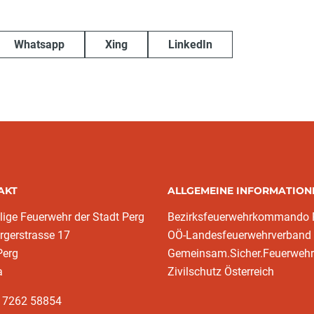
Whatsapp
Xing
LinkedIn
AKT
ALLGEMEINE INFORMATION
llige Feuerwehr der Stadt Perg
Bezirksfeuerwehrkommando 
rgerstrasse 17
OÖ-Landesfeuerwehrverband
Perg
Gemeinsam.Sicher.Feuerwehr
a
Zivilschutz Österreich
3 7262 58854