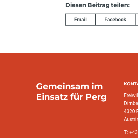
Diesen Beitrag teilen:
Email
Facebook
Gemeinsam im
KONT
Einsatz für Perg
Freiwi
Dirnbe
4320 
Austri
T: +4