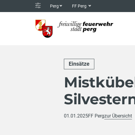
Perg
FF Perg
Einsätze
Mistkübel
Silvester
01.01.2025
FF Perg
zur Übersicht