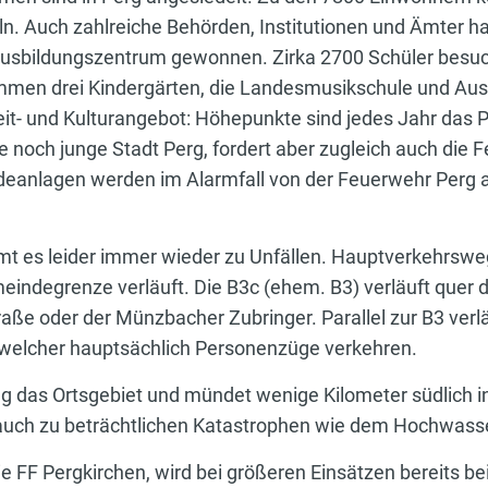
eln. Auch zahlreiche Behörden, Institutionen und Ämter ha
usbildungszentrum gewonnen. Zirka 2700 Schüler besuche
mmen drei Kindergärten, die Landesmusikschule und Aus
eizeit- und Kulturangebot: Höhepunkte sind jedes Jahr das
ie noch junge Stadt Perg, fordert aber zugleich auch die
ldeanlagen werden im Alarmfall von der Feuerwehr Perg
 es leider immer wieder zu Unfällen. Hauptverkehrsweg 
meindegrenze verläuft. Die B3c (ehem. B3) verläuft que
aße oder der Münzbacher Zubringer. Parallel zur B3 verlä
uf welcher hauptsächlich Personenzüge verkehren.
g das Ortsgebiet und mündet wenige Kilometer südlich i
auch zu beträchtlichen Katastrophen wie dem Hochwass
ie FF Pergkirchen, wird bei größeren Einsätzen bereits b