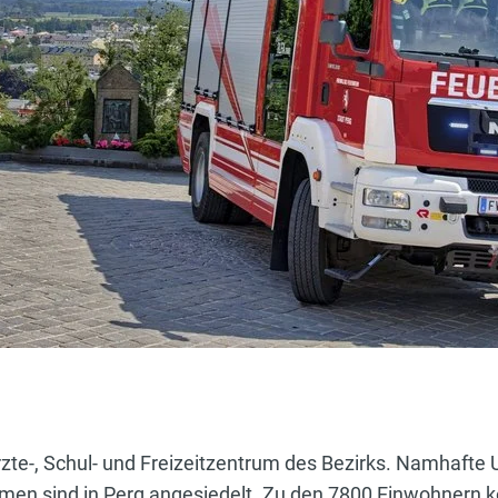
 Ärzte-, Schul- und Freizeitzentrum des Bezirks. Namhaf
hmen sind in Perg angesiedelt. Zu den 7800 Einwohnern