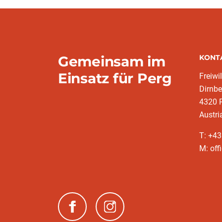
Gemeinsam im
KONT
Einsatz für Perg
Freiwi
Dirnbe
4320 
Austri
T: +4
M: off
(neues Fenster)
(neues Fenster)