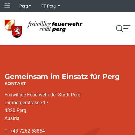
Perg
FF Perg
Gemeinsam im Einsatz für Perg
KONTAKT
Freiwillige Feuerwehr der Stadt Perg
Dirnbergerstrasse 17
4320 Perg
Austria
T: +43 7262 58854