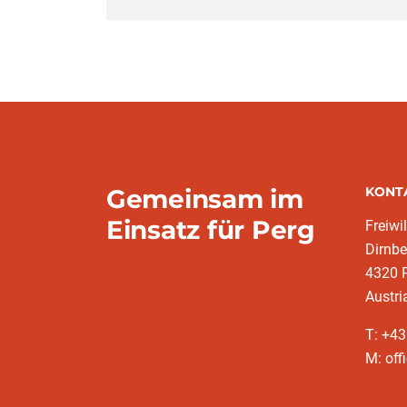
Gemeinsam im
KONT
Einsatz für Perg
Freiwi
Dirnbe
4320 
Austri
T: +4
M: off