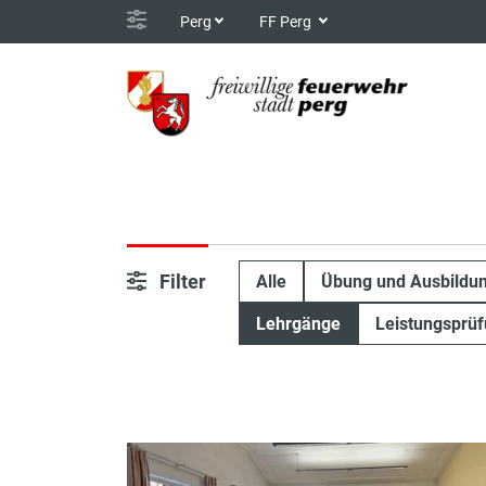
Perg
FF Perg
Filter
Alle
Übung und Ausbildu
Lehrgänge
Leistungsprü